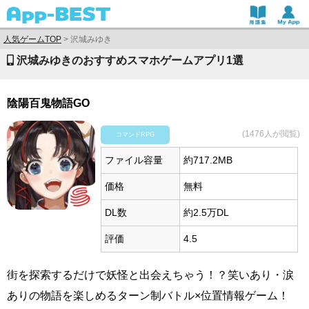
人気ゲームTOP
>
沢城みゆき
沢城みゆきのおすすめスマホゲームアプリ1選
陰陽百鬼物語GO
(1476人が閲覧)
コマンドRPG
ファイル容量
約717.2MB
価格
無料
DL数
約2.5万DL
評価
4.5
街を探索するだけで妖怪と出会えちゃう！？笑いあり・涙
ありの物語を楽しめるターン制バトル×位置情報ゲーム！