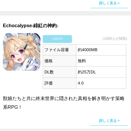
詳しく見る >
Echocalypse-緋紅の神約-
(1886人が閲覧)
王道RPG
ファイル容量
約4000MB
価格
無料
DL数
約25万DL
評価
4.0
獣娘たちと共に終末世界に隠された真相を解き明かす策略
系RPG！
詳しく見る >