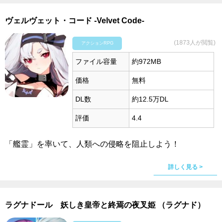
ヴェルヴェット・コード -Velvet Code-
(1873人が閲覧)
アクションRPG
ファイル容量
約972MB
価格
無料
DL数
約12.5万DL
評価
4.4
「艦霊」を率いて、人類への侵略を阻止しよう！
詳しく見る >
ラグナドール 妖しき皇帝と終焉の夜叉姫 （ラグナド）