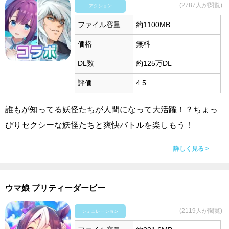
(2787人が閲覧)
アクション
ファイル容量
約1100MB
価格
無料
DL数
約125万DL
評価
4.5
誰もが知ってる妖怪たちが人間になって大活躍！？ちょっ
ぴりセクシーな妖怪たちと爽快バトルを楽しもう！
詳しく見る >
ウマ娘 プリティーダービー
(2119人が閲覧)
シミュレーション