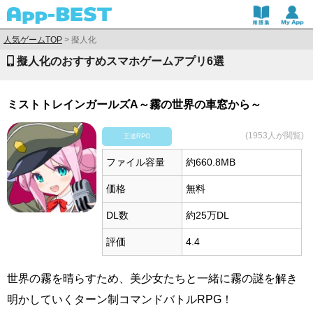
人気ゲームTOP
>
擬人化
擬人化のおすすめスマホゲームアプリ6選
ミストトレインガールズA～霧の世界の車窓から～
(1953人が閲覧)
王道RPG
ファイル容量
約660.8MB
価格
無料
DL数
約25万DL
評価
4.4
世界の霧を晴らすため、美少女たちと一緒に霧の謎を解き
明かしていくターン制コマンドバトルRPG！