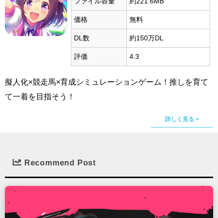
ファイル容量
約221.6MB
価格
無料
DL数
約150万DL
評価
4.3
擬人化×競走馬×育成シミュレーションゲーム！推しを育て
て一着を目指そう！
詳しく見る >
Recommend Post