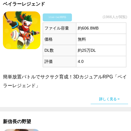
ベイラーレジェンド
(1966人が閲覧)
ｼﾐｭﾚｰｼｮﾝRPG
ファイル容量
約606.8MB
価格
無料
DL数
約25万DL
評価
4.0
簡単放置バトルでサクサク育成！3DカジュアルRPG「ベイ
ラーレジェンド」
詳しく見る >
新信長の野望