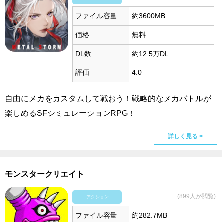
ファイル容量
約3600MB
価格
無料
DL数
約12.5万DL
評価
4.0
自由にメカをカスタムして戦おう！戦略的なメカバトルが
楽しめるSFシミュレーションRPG！
詳しく見る >
モンスタークリエイト
(899人が閲覧)
アクション
ファイル容量
約282.7MB