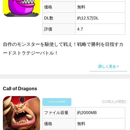
価格
無料
DL数
約12.5万DL
評価
4.7
自作のモンスターを駆使して戦え！戦略で勝利を目指すカ
ードストラテジーバトル！
詳しく見る >
Call of Dragons
(1198人が閲覧)
ｼﾐｭﾚｰｼｮﾝRPG
ファイル容量
約2000MB
価格
無料