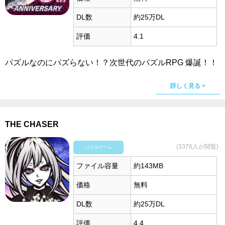
DL数
約25万DL
評価
4.1
パズルなのにパズらない！？次世代のパズルRPG 爆誕！！
詳しく見る >
THE CHASER
(3376人が閲覧)
パズルゲーム
ファイル容量
約143MB
価格
無料
DL数
約25万DL
評価
4.4