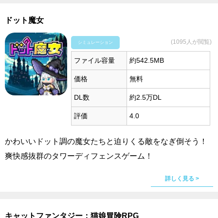
ドット魔女
(1095人が閲覧)
シミュレーション
ファイル容量
約542.5MB
価格
無料
DL数
約2.5万DL
評価
4.0
かわいいドット調の魔女たちと迫りくる敵をなぎ倒そう！
爽快感抜群のタワーディフェンスゲーム！
詳しく見る >
キャットファンタジー：猫娘冒険RPG