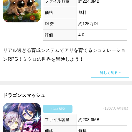
ファイル容量
約224.8MB
価格
無料
DL数
約125万DL
評価
4.0
リアル過ぎる育成システムでアリを育てるシュミレーショ
ンRPG！ミクロの世界を冒険しよう！
詳しく見る >
ドラゴンスマッシュ
(1867人が閲覧)
パズルRPG
ファイル容量
約208.6MB
価格
無料