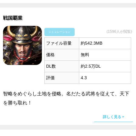
戦国覇業
(1596人が閲覧)
シミュレーション
ファイル容量
約542.3MB
価格
無料
DL数
約2.5万DL
評価
4.3
智略をめぐらし土地を侵略。名だたる武将を従えて、天下
を勝ち取れ！
詳しく見る >