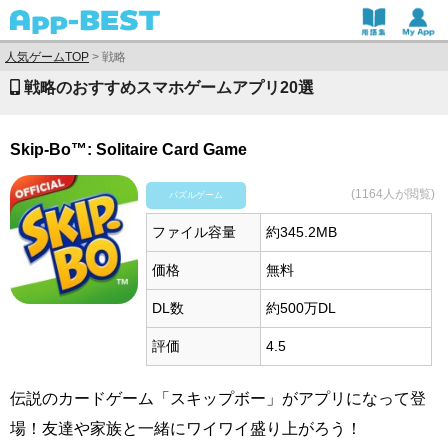
人気ゲームTOP
>
戦略
戦略のおすすめスマホゲームアプリ20選
Skip-Bo™: Solitaire Card Game
(1164人が閲覧)
パズルゲーム
ファイル容量
約345.2MB
価格
無料
DL数
約500万DL
評価
4.5
伝説のカードゲーム「スキップボー」がアプリになって登
場！友達や家族と一緒にワイワイ盛り上がろう！