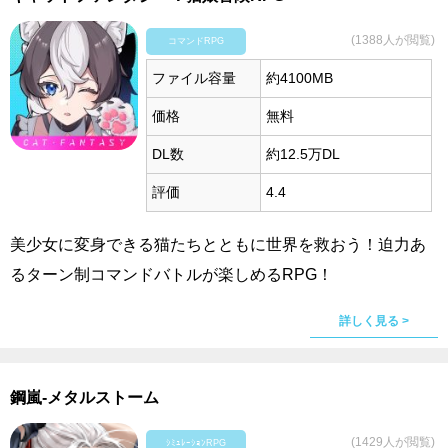
(1388人が閲覧)
コマンドRPG
ファイル容量
約4100MB
価格
無料
DL数
約12.5万DL
評価
4.4
美少女に変身できる猫たちとともに世界を救おう！迫力あ
るターン制コマンドバトルが楽しめるRPG！
詳しく見る >
鋼嵐-メタルストーム
(1429人が閲覧)
ｼﾐｭﾚｰｼｮﾝRPG