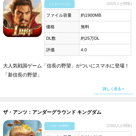
(2025人が閲覧)
シミュレーション
ファイル容量
約1900MB
価格
無料
DL数
約25万DL
評価
4.0
大人気戦国ゲーム「信長の野望」がついにスマホに登場！
「新信長の野望」
詳しく見る >
ザ・アンツ：アンダーグラウンド キングダム
(2382人が閲覧)
ｼﾐｭﾚｰｼｮﾝRPG