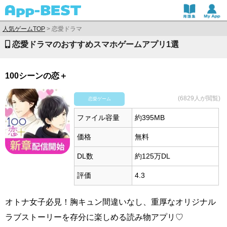
人気ゲームTOP
>
恋愛ドラマ
恋愛ドラマのおすすめスマホゲームアプリ1選
100シーンの恋＋
(6829人が閲覧)
恋愛ゲーム
ファイル容量
約395MB
価格
無料
DL数
約125万DL
評価
4.3
オトナ女子必見！胸キュン間違いなし、重厚なオリジナル
ラブストーリーを存分に楽しめる読み物アプリ♡