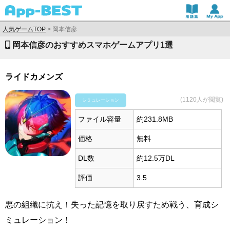
人気ゲームTOP
>
岡本信彦
岡本信彦のおすすめスマホゲームアプリ1選
ライドカメンズ
(1120人が閲覧)
シミュレーション
ファイル容量
約231.8MB
価格
無料
DL数
約12.5万DL
評価
3.5
悪の組織に抗え！失った記憶を取り戻すため戦う、育成シ
ミュレーション！