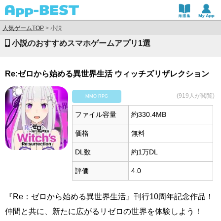
人気ゲームTOP
>
小説
小説のおすすめスマホゲームアプリ1選
Re:ゼロから始める異世界生活 ウィッチズリザレクション
(919人が閲覧)
MMO RPG
ファイル容量
約330.4MB
価格
無料
DL数
約1万DL
評価
4.0
『Re：ゼロから始める異世界生活』刊行10周年記念作品！
仲間と共に、新たに広がるリゼロの世界を体験しよう！