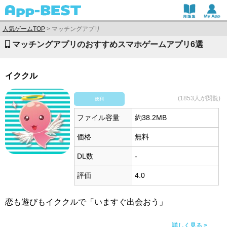
人気ゲームTOP
>
マッチングアプリ
マッチングアプリのおすすめスマホゲームアプリ6選
イククル
(1853人が閲覧)
便利
ファイル容量
約38.2MB
価格
無料
DL数
-
評価
4.0
恋も遊びもイククルで「いますぐ出会おう」
詳しく見る >