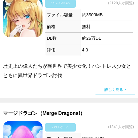
(2120人が閲覧)
ｼﾐｭﾚｰｼｮﾝRPG
ファイル容量
約3500MB
価格
無料
DL数
約25万DL
評価
4.0
歴史上の偉人たちが異世界で美少女化！ハントレス少女と
ともに異世界ドラゴン討伐
詳しく見る >
マージドラゴン（Merge Dragons!）
(1341人が閲覧)
パズルゲーム