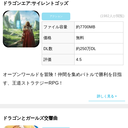
ドラゴンエア:サイレントゴッズ
(1982人が閲覧)
アクション
ファイル容量
約7700MB
価格
無料
DL数
約250万DL
評価
4.5
オープンワールドを冒険！仲間を集めバトルで勝利を目指
す、王道ストラテジーRPG！
詳しく見る >
ドラゴンとガールズ交響曲