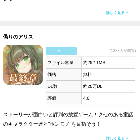
詳しく見る >
偽りのアリス
(1283人が閲覧)
カード
ファイル容量
約292.1MB
価格
無料
DL数
約25万DL
評価
4.6
ストーリーが面白いと評判の放置ゲーム！クセのある童話
のキャラクター達と”ホンモノ”を目指そう！
詳しく見る >