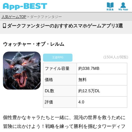
人気ゲームTOP
>
ダークファンタジー
ダークファンタジーのおすすめスマホゲームアプリ3選
ウォッチャー・オブ・レルム
(1504人が閲覧)
王道RPG
ファイル容量
約338.7MB
価格
無料
DL数
約12.5万DL
評価
4.0
個性豊かなキャラたちと一緒に、混沌の世界を救うために
冒険に出かけよう！戦略を練って勝利を掴むタワーディフ