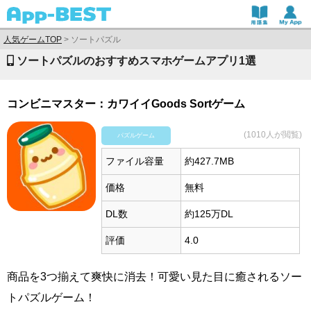
人気ゲームTOP
>
ソートパズル
ソートパズルのおすすめスマホゲームアプリ1選
コンビニマスター：カワイイGoods Sortゲーム
(1010人が閲覧)
パズルゲーム
ファイル容量
約427.7MB
価格
無料
DL数
約125万DL
評価
4.0
商品を3つ揃えて爽快に消去！可愛い見た目に癒されるソー
トパズルゲーム！