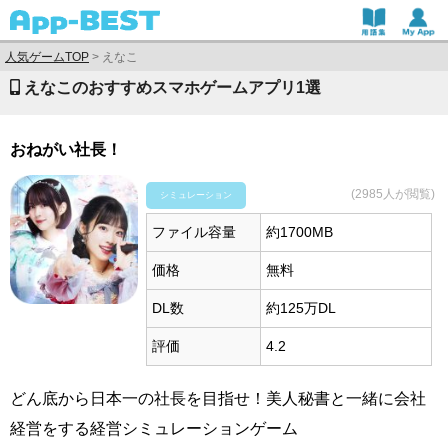
人気ゲームTOP
>
えなこ
えなこのおすすめスマホゲームアプリ1選
おねがい社長！
(2985人が閲覧)
シミュレーション
ファイル容量
約1700MB
価格
無料
DL数
約125万DL
評価
4.2
どん底から日本一の社長を目指せ！美人秘書と一緒に会社
経営をする経営シミュレーションゲーム