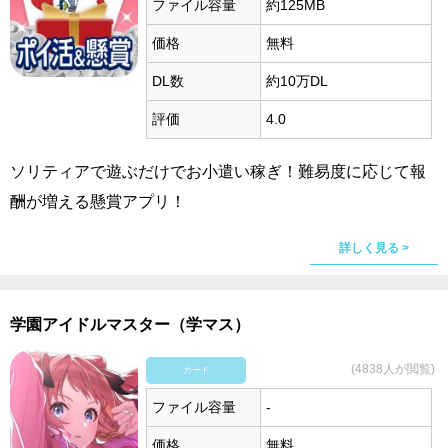
ファイル容量
約125MB
価格
無料
DL数
約10万DL
評価
4.0
ソリティアで遊ぶだけでお小遣い稼ぎ！難易度に応じて報
酬が増える懸賞アプリ！
詳しく見る >
学園アイドルマスター（学マス）
(4838人が閲覧)
カード
ファイル容量
-
価格
無料