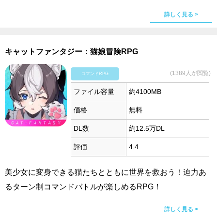
詳しく見る >
キャットファンタジー：猫娘冒険RPG
(1389人が閲覧)
コマンドRPG
ファイル容量
約4100MB
価格
無料
DL数
約12.5万DL
評価
4.4
美少女に変身できる猫たちとともに世界を救おう！迫力あ
るターン制コマンドバトルが楽しめるRPG！
詳しく見る >