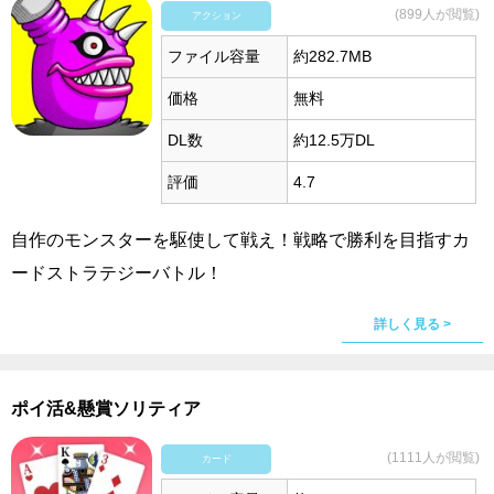
(899人が閲覧)
アクション
ファイル容量
約282.7MB
価格
無料
DL数
約12.5万DL
評価
4.7
自作のモンスターを駆使して戦え！戦略で勝利を目指すカ
ードストラテジーバトル！
詳しく見る >
ポイ活&懸賞ソリティア
(1111人が閲覧)
カード