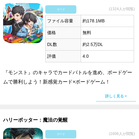
(1324人が閲覧)
カード
ファイル容量
約178.1MB
価格
無料
DL数
約2.5万DL
評価
4.0
『モンスト』のキャラでカードバトルを進め、ボードゲー
ムで勝利しよう！新感覚カード×ボードゲーム！
詳しく見る >
ハリーポッター：魔法の覚醒
(1606人が閲覧)
カード