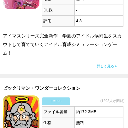
DL数
-
評価
4.8
アイマスシリーズ完全新作！学園のアイドル候補生をスカ
ウトして育てていくアイドル育成シミュレーションゲー
ム！
詳しく見る >
ビックリマン・ワンダーコレクション
(1293人が閲覧)
王道RPG
ファイル容量
約172.3MB
価格
無料