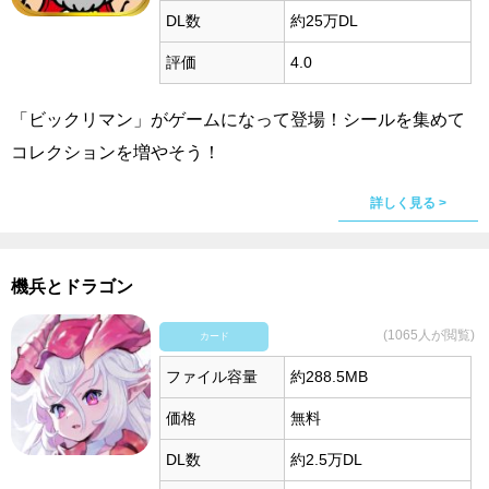
DL数
約25万DL
評価
4.0
「ビックリマン」がゲームになって登場！シールを集めて
コレクションを増やそう！
詳しく見る >
機兵とドラゴン
(1065人が閲覧)
カード
ファイル容量
約288.5MB
価格
無料
DL数
約2.5万DL