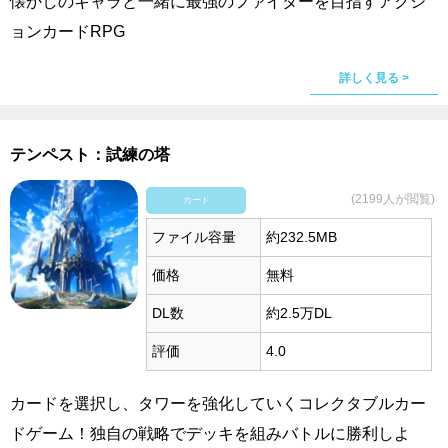
懐かしのキャラと一緒に最強のファイターを目指すアクシ
ョンカードRPG
詳しく見る >
テンペスト：試練の塔
(2199人が閲覧)
カード
ファイル容量
約232.5MB
価格
無料
DL数
約2.5万DL
評価
4.0
カードを選択し、タワーを強化していくコレクタブルカー
ドゲーム！独自の戦略でデッキを組みバトルに勝利しよ